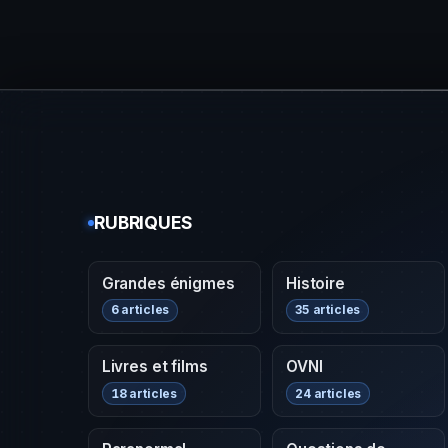
RUBRIQUES
Grandes énigmes
Histoire
6 articles
35 articles
Livres et films
OVNI
18 articles
24 articles