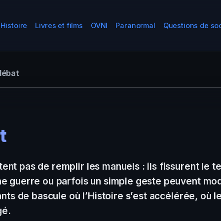
Histoire
Livres et films
OVNI
Paranormal
Questions de so
débat
t
nt pas de remplir les manuels : ils fissurent le t
 guerre ou parfois un simple geste peuvent modifi
ants de bascule où l’Histoire s’est accélérée, où l
gé.