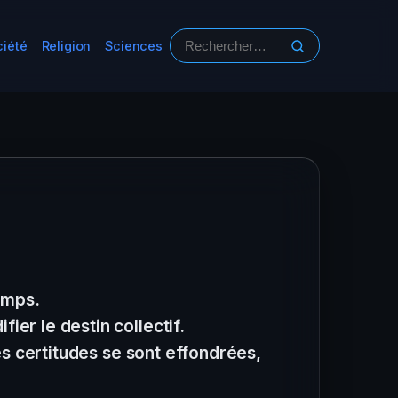
ciété
Religion
Sciences
Rechercher :
emps.
er le destin collectif.
es certitudes se sont effondrées,