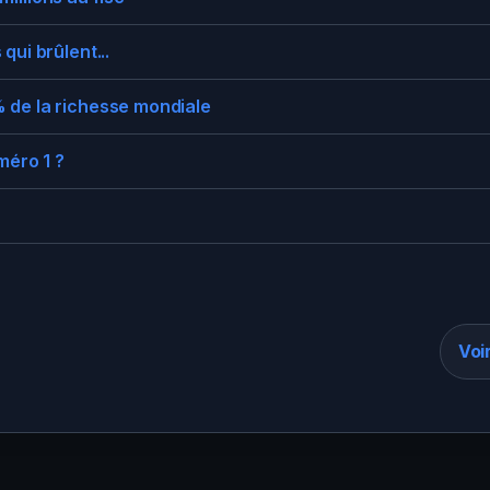
qui brûlent...
 de la richesse mondiale
méro 1 ?
Voi