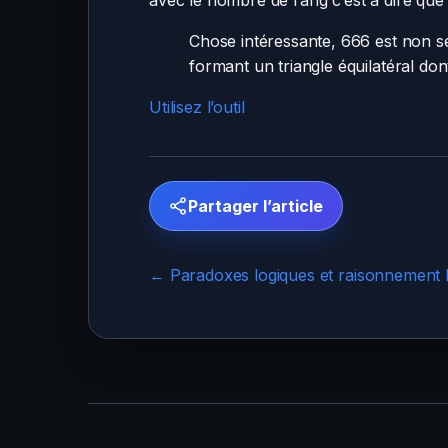
avec le nombre de rang c’est à dire que 
Chose intéressante, 666 est non s
formant un triangle équilatéral don
Utilisez l’outil
Partager l’article
← Paradoxes logiques et raisonnement