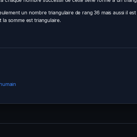
si chaque nombre successif de cette série forme à un triangl
eulement un nombre triangulaire de rang 36 mais aussi il e
t la somme est triangulaire.
 humain