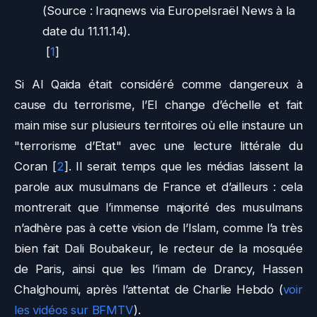
(Source : Iraqnews via EuropeIsraël News à la
date du 11.11.14).
[
1
]
Si Al Qaida était considéré comme dangereux à
cause du terrorisme, l’EI change d’échelle et fait
main mise sur plusieurs territoires où elle instaure un
"terrorisme d’Etat" avec une lecture littérale du
Coran
[
2
]
. Il serait temps que les médias laissent la
parole aux musulmans de France et d’ailleurs : cela
montrerait que l’immense majorité des musulmans
n’adhère pas à cette vision de l’Islam, comme l’a très
bien fait Dali Boubakeur, le recteur de la mosquée
de Paris, ainsi que les l’imam de Drancy, Hassen
Chalghoumi, après l’attentat de Charlie Hebdo (
voir
les vidéos sur BFMTV
).