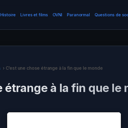
Histoire
Livres et films
OVNI
Paranormal
Questions de so
s
›
C’est une chose étrange à la fin que le monde
 étrange à la fin que l