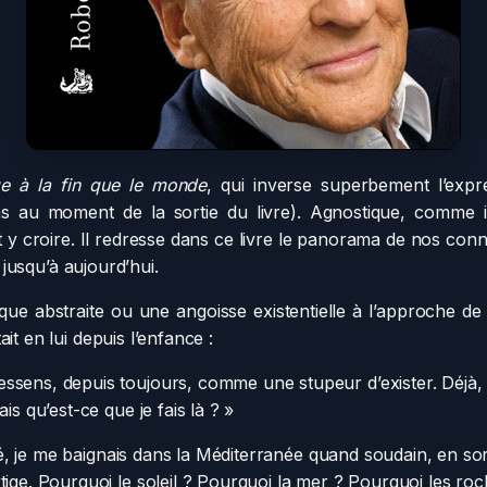
ge à la fin que le monde
, qui inverse superbement l’expr
 au moment de la sortie du livre). Agnostique, comme il l
 y croire. Il redresse dans ce livre le panorama de nos conna
s jusqu’à aujourd’hui.
ique abstraite ou une angoisse existentielle à l’approche 
it en lui depuis l’enfance :
essens, depuis toujours, comme une stupeur d’exister. Déjà, lo
is qu’est-ce que je fais là ? »
été, je me baignais dans la Méditerranée quand soudain, en sort
ige. Pourquoi le soleil ? Pourquoi la mer ? Pourquoi les roche