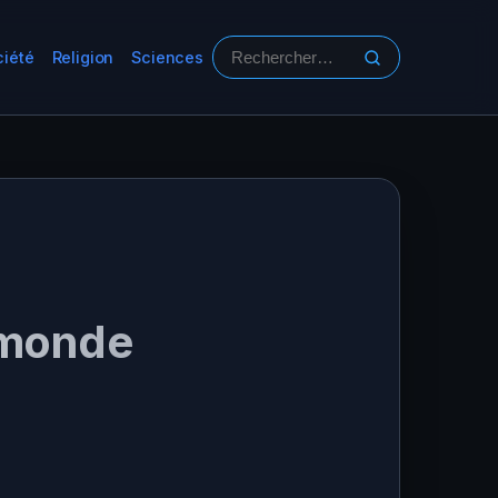
ciété
Religion
Sciences
Rechercher :
e monde