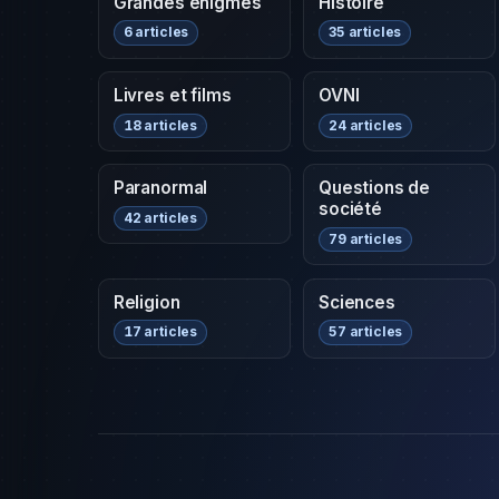
Grandes énigmes
Histoire
6 articles
35 articles
Livres et films
OVNI
18 articles
24 articles
Paranormal
Questions de
société
42 articles
79 articles
Religion
Sciences
17 articles
57 articles