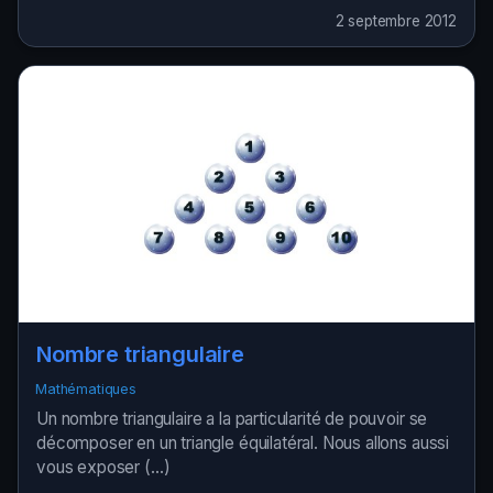
2 septembre 2012
Nombre triangulaire
Mathématiques
Un nombre triangulaire a la particularité de pouvoir se
décomposer en un triangle équilatéral. Nous allons aussi
vous exposer (…)